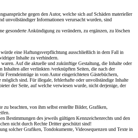
ftungsansprüche gegen den Autor, welche sich auf Schäden materieller
nd unvollständiger Informationen verursacht wurden, sind
ohne gesonderte Ankündigung zu verändern, zu ergänzen, zu löschen
 würde eine Haftungsverpflichtung ausschließlich in dem Fall in
idriger Inhalte zu verhindern.
 waren. Auf die aktuelle und zukünftige Gestaltung, die Inhalte oder
n Inhalten aller verlinkten /verknüpften Seiten, die nach der
 für Fremdeinträge in vom Autor eingerichteten Gästebüchern,
öglich sind. Für illegale, fehlerhafte oder unvollständige Inhalte
ieter der Seite, auf welche verwiesen wurde, nicht derjenige, der
zu beachten, von ihm selbst erstellte Bilder, Grafiken,
ifen.
 den Bestimmungen des jeweils gültigen Kennzeichenrechts und den
chen nicht durch Rechte Dritter geschützt sind!
wendung solcher Grafiken, Tondokumente, Videosequenzen und Texte in