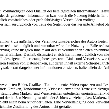
, Vollständigkeit oder Qualität der bereitgestellten Informationen. Ha
 der dargebotenen Informationen bzw. durch die Nutzung fehlerhafter u
lich vorsätzliches oder grob fahrlässiges Verschulden vorliegt.
 es sich ausdrücklich vor, Teile der Seiten oder das gesamte Angebot 
links"), die außerhalb des Verantwortungsbereiches des Autors liegen,
 ihm technisch möglich und zumutbar wäre, die Nutzung im Falle rechtsw
etzung keine illegalen Inhalte auf den zu verlinkenden Seiten erkennbar
erlei Einfluss. Deshalb distanziert er sich hiermit ausdrücklich von alle
rhalb des eigenen Internetangebotes gesetzten Links und Verweise sowie
eren Formen von Datenbanken, auf deren Inhalt externe Schreibzugriffe m
solcherart dargebotener Informationen entstehen, haftet allein der Anb
 verwendeten Bilder, Grafiken, Tondokumente, Videosequenzen und Texte 
freie Grafiken, Tondokumente, Videosequenzen und Texte zurückzugre
tte geschützten Marken- und Warenzeichen unterliegen uneingeschränkt
nd der bloßen Nennung ist nicht der Schluss zu ziehen, dass Markenzei
te bleibt allein beim Autor der Seiten. Eine Vervielfältigung oder Ver
ückliche Zustimmung des Autors nicht gestattet.