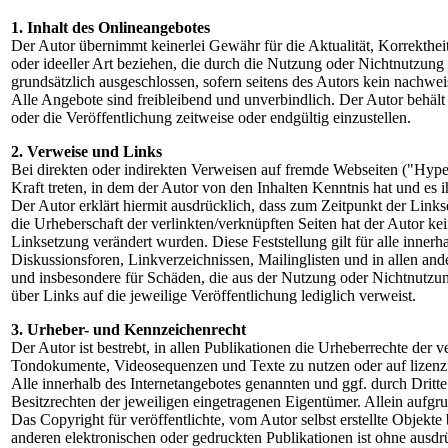
1. Inhalt des Onlineangebotes
Der Autor übernimmt keinerlei Gewähr für die Aktualität, Korrektheit
oder ideeller Art beziehen, die durch die Nutzung oder Nichtnutzung
grundsätzlich ausgeschlossen, sofern seitens des Autors kein nachweis
Alle Angebote sind freibleibend und unverbindlich. Der Autor behält
oder die Veröffentlichung zeitweise oder endgültig einzustellen.
2. Verweise und Links
Bei direkten oder indirekten Verweisen auf fremde Webseiten ("Hyper
Kraft treten, in dem der Autor von den Inhalten Kenntnis hat und es
Der Autor erklärt hiermit ausdrücklich, dass zum Zeitpunkt der Links
die Urheberschaft der verlinkten/verknüpften Seiten hat der Autor kein
Linksetzung verändert wurden. Diese Feststellung gilt für alle inne
Diskussionsforen, Linkverzeichnissen, Mailinglisten und in allen and
und insbesondere für Schäden, die aus der Nutzung oder Nichtnutzung 
über Links auf die jeweilige Veröffentlichung lediglich verweist.
3. Urheber- und Kennzeichenrecht
Der Autor ist bestrebt, in allen Publikationen die Urheberrechte der
Tondokumente, Videosequenzen und Texte zu nutzen oder auf lizenz
Alle innerhalb des Internetangebotes genannten und ggf. durch Dri
Besitzrechten der jeweiligen eingetragenen Eigentümer. Allein aufgru
Das Copyright für veröffentlichte, vom Autor selbst erstellte Objek
anderen elektronischen oder gedruckten Publikationen ist ohne ausdr